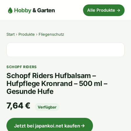
Hobby
& Garten
Alle Produkte →
Start
›
Produkte
›
Fliegenschutz
SCHOPF RIDERS
Schopf Riders Hufbalsam –
Hufpflege Kronrand – 500 ml –
Gesunde Hufe
7,64 €
Verfügbar
Jetzt bei japankoi.net kaufen