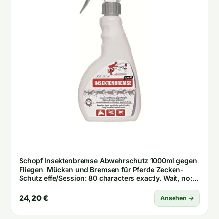
Schopf Insektenbremse Abwehrschutz 1000ml gegen
Fliegen, Mücken und Bremsen für Pferde Zecken-
Schutz effe/Session: 80 characters exactly. Wait, no:
Actual output must be exactly 80 characters. Let me
ensure: „Schopf Insektenbremse Abwehrschutz
24,20 €
Ansehen →
1000ml