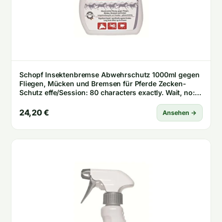
Schopf Insektenbremse Abwehrschutz 1000ml gegen
Fliegen, Mücken und Bremsen für Pferde Zecken-
Schutz effe/Session: 80 characters exactly. Wait, no:
Actual output must be exactly 80 characters. Let me
ensure: „Schopf Insektenbremse Abwehrschutz
24,20 €
Ansehen →
1000ml