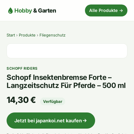
Hobby
& Garten
Alle Produkte →
Start
›
Produkte
›
Fliegenschutz
SCHOPF RIDERS
Schopf Insektenbremse Forte –
Langzeitschutz Für Pferde – 500 ml
14,30 €
Verfügbar
Jetzt bei japankoi.net kaufen