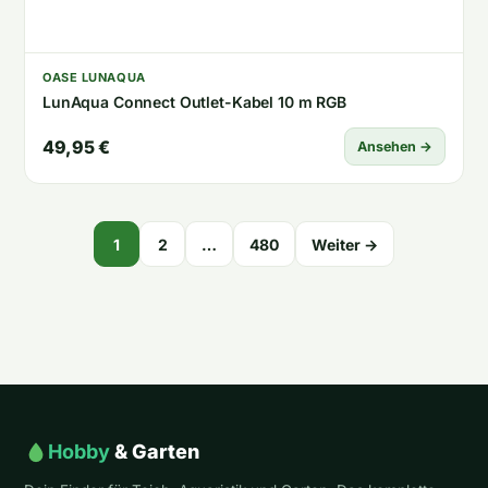
OASE LUNAQUA
LunAqua Connect Outlet-Kabel 10 m RGB
49,95 €
Ansehen →
Seitennummerierung
1
2
…
480
Weiter →
der
Beiträge
Hobby
& Garten