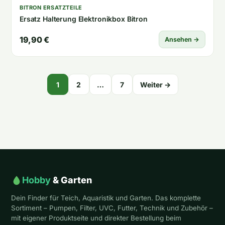
BITRON ERSATZTEILE
Ersatz Halterung Elektronikbox Bitron
19,90 €
Ansehen →
Seitennummerierung
1
2
…
7
Weiter →
der
Beiträge
Hobby
& Garten
Dein Finder für Teich, Aquaristik und Garten. Das komplette
Sortiment – Pumpen, Filter, UVC, Futter, Technik und Zubehör –
mit eigener Produktseite und direkter Bestellung beim