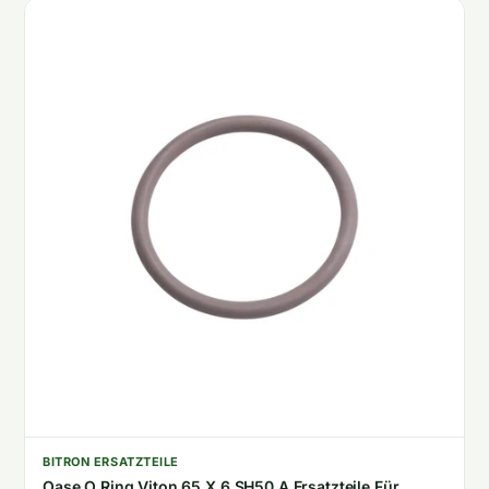
BITRON ERSATZTEILE
Oase O Ring Viton 65 X 6 SH50 A Ersatzteile Für