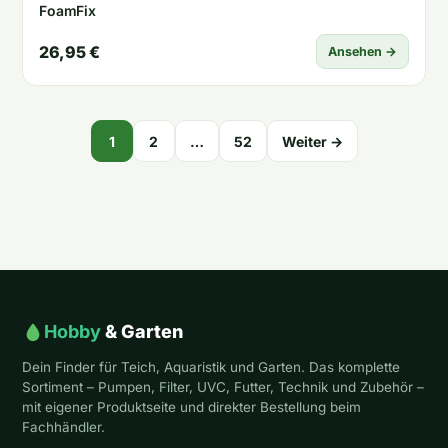
FoamFix
26,95 €
Ansehen →
Seitennummerierung
1
2
…
52
Weiter →
der
Beiträge
Hobby
& Garten
Dein Finder für Teich, Aquaristik und Garten. Das komplette
Sortiment – Pumpen, Filter, UVC, Futter, Technik und Zubehör –
mit eigener Produktseite und direkter Bestellung beim
Fachhändler.