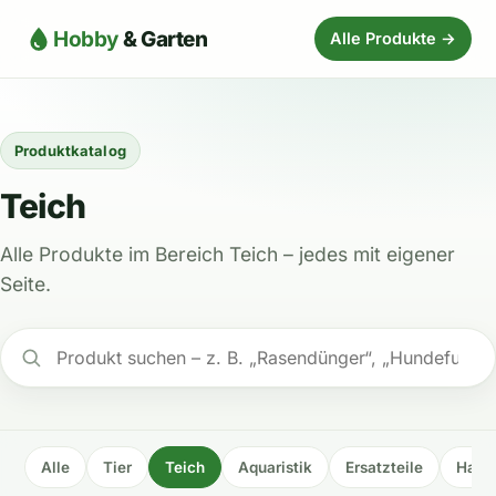
Hobby
& Garten
Alle Produkte →
Produktkatalog
Teich
Alle Produkte im Bereich Teich – jedes mit eigener
Seite.
Alle
Tier
Teich
Aquaristik
Ersatzteile
Haus 