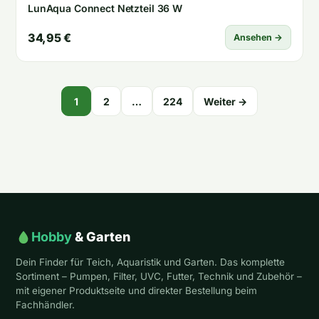
LunAqua Connect Netzteil 36 W
34,95 €
Ansehen →
Seitennummerierung
1
2
…
224
Weiter →
der
Beiträge
Hobby
& Garten
Dein Finder für Teich, Aquaristik und Garten. Das komplette
Sortiment – Pumpen, Filter, UVC, Futter, Technik und Zubehör –
mit eigener Produktseite und direkter Bestellung beim
Fachhändler.