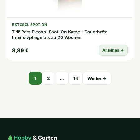
EKTOSOL SPOT-ON
7 ♥ Pets Ektosol Spot-On Katze – Dauerhafte
Intensivpflege bis zu 20 Wochen
8,89 €
Ansehen →
Seitennummerierung
1
2
…
14
Weiter →
der
Beiträge
Hobby
& Garten