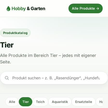
Hobby
& Garten
Alle Produkte →
Produktkatalog
Tier
Alle Produkte im Bereich Tier – jedes mit eigener
Seite.
Alle
Tier
Teich
Aquaristik
Ersatzteile
Haus 