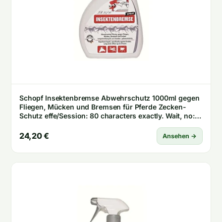
Schopf Insektenbremse Abwehrschutz 1000ml gegen
Fliegen, Mücken und Bremsen für Pferde Zecken-
Schutz effe/Session: 80 characters exactly. Wait, no:
Actual output must be exactly 80 characters. Let me
ensure: „Schopf Insektenbremse Abwehrschutz
24,20 €
Ansehen →
1000ml