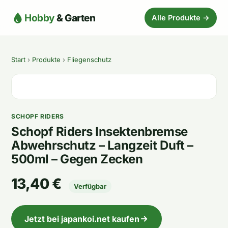
Hobby
& Garten
Alle Produkte →
Start
›
Produkte
›
Fliegenschutz
SCHOPF RIDERS
Schopf Riders Insektenbremse
Abwehrschutz – Langzeit Duft –
500ml – Gegen Zecken
13,40 €
Verfügbar
Jetzt bei japankoi.net kaufen