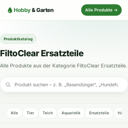
Hobby
& Garten
Alle Produkte →
Produktkatalog
FiltoClear Ersatzteile
Alle Produkte aus der Kategorie FiltoClear Ersatzteile.
Alle
Tier
Teich
Aquaristik
Ersatzteile
Haus 