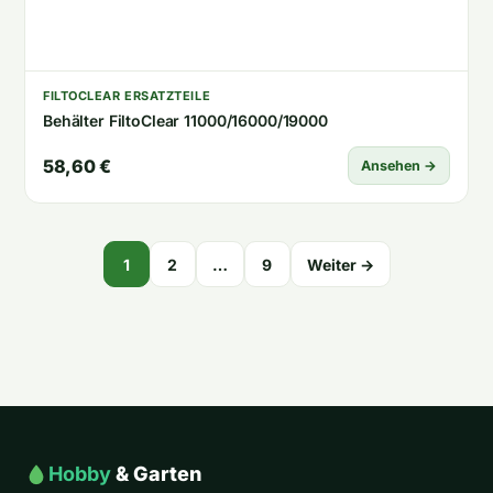
FILTOCLEAR ERSATZTEILE
Behälter FiltoClear 11000/16000/19000
58,60 €
Ansehen →
Seitennummerierung
1
2
…
9
Weiter →
der
Beiträge
Hobby
& Garten