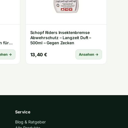
Schopf Riders Insektenbremse
n
Abwehrschutz – Langzeit Duft –
n für
500ml – Gegen Zecken
ession:
no:
13,40 €
ehen →
Ansehen →
y 80
Schopf
tz
Service
Blog & Ratgeber
Alle Produkte