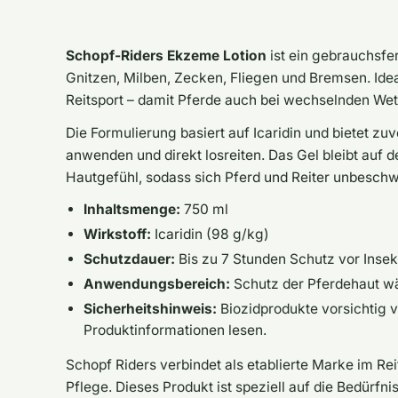
Schopf-Riders Ekzeme Lotion
ist ein gebrauchsfe
Gnitzen, Milben, Zecken, Fliegen und Bremsen. Ideal
Reitsport – damit Pferde auch bei wechselnden We
Die Formulierung basiert auf
Icaridin
und bietet zuv
anwenden und direkt losreiten. Das Gel bleibt auf 
Hautgefühl, sodass sich Pferd und Reiter unbesc
Inhaltsmenge:
750 ml
Wirkstoff:
Icaridin (98 g/kg)
Schutzdauer:
Bis zu 7 Stunden Schutz vor Inse
Anwendungsbereich:
Schutz der Pferdehaut wä
Sicherheitshinweis:
Biozidprodukte vorsichtig v
Produktinformationen lesen.
Schopf Riders verbindet als etablierte Marke im Re
Pflege. Dieses Produkt ist speziell auf die Bedürfn