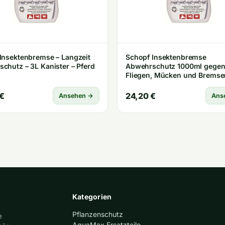
Insektenbremse – Langzeit
Schopf Insektenbremse
chutz – 3L Kanister – Pferd
Abwehrschutz 1000ml gege
Fliegen, Mücken und Bremse
Pferde Zecken-Schutz effe/S
80 characters exactly. Wait, 
€
24,20 €
Ansehen →
Ans
Actual output must be exactl
characters. Let me ensure: „
Insektenbremse Abwehrschu
1000ml
Kategorien
Pflanzenschutz
e
AquaMax Ersatzteile