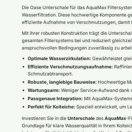
Die Oase Unterschale für das AquaMax Filtersystem
Wasserfiltration. Diese hochwertige Komponente ge
effiziente Aufnahme von Verschmutzungen, damit Ih
Mit ihrer robusten Konstruktion trägt die Untersc
gesamten Filtersystems bei und reduziert gleichzei
anspruchsvollen Bedingungen zuverlässig zu arbei
Optimale Wasserzirkulation:
Gewährleistet glei
Effiziente Verschmutzungsaufnahme:
Raffinie
Schmutzabtransport.
Robuste, langlebige Bauweise:
Hochwertige Mat
Wartungsarm:
Weniger Service-Aufwand dank sta
Passgenaue Integration:
Mit AquaMax-Systemen 
Perfekt für Koiteiche:
Speziell entwickelt, um L
Investieren Sie in die
Unterschale
des
AquaMax
-F
Grundlage für klare Wasserqualität in Ihrem Koiteic