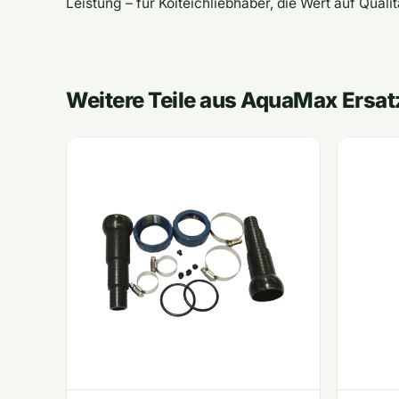
Leistung – für Koiteichliebhaber, die Wert auf Qualit
Weitere Teile aus AquaMax Ersatz