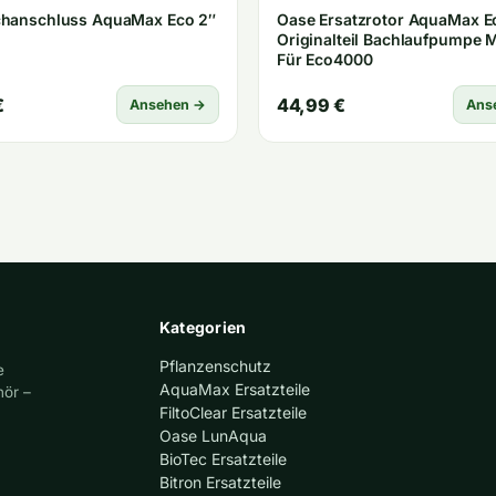
chanschluss AquaMax Eco 2″
Oase Ersatzrotor AquaMax E
Originalteil Bachlaufpumpe 
Für Eco4000
€
44,99 €
Ansehen →
Ans
Kategorien
Pflanzenschutz
e
AquaMax Ersatzteile
hör –
FiltoClear Ersatzteile
Oase LunAqua
BioTec Ersatzteile
Bitron Ersatzteile