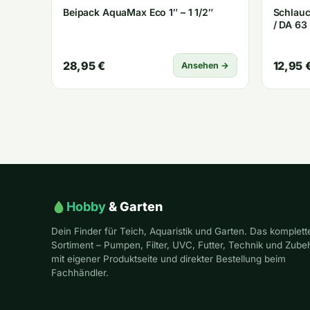
Beipack AquaMax Eco 1″ – 1 1/2″
Schlau
/ DA 63
28,95 €
12,95 
Ansehen →
Hobby
& Garten
Dein Finder für Teich, Aquaristik und Garten. Das komplett
Sortiment – Pumpen, Filter, UVC, Futter, Technik und Zube
mit eigener Produktseite und direkter Bestellung beim
Fachhändler.