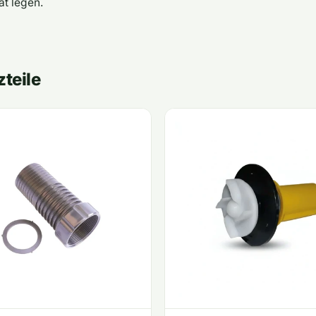
ät legen.
teile