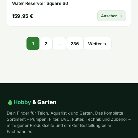
Water Reservoir Square 60
159,95 €
Ansehen →
Seitennummerierung
1
2
…
236
Weiter →
der
Beiträge
Hobby
& Garten
Dein Finder für Teich, Aquaristik und Garten. Das komplette
Sortiment – Pumpen, Filter, UVC, Futter, Technik und Zubehör –
mit eigener Produktseite und direkter Bestellung beim
Fachhändler.