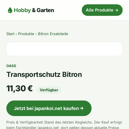
Hobby
& Garten
Alle Produkte →
Start
›
Produkte
›
Bitron Ersatzteile
OASE
Transportschutz Bitron
11,30 €
Verfügbar
Jetzt bei japankoi.net kaufen
Preis & Verfügbarkeit Stand des letzten Abgleichs. Der Kauf erfolgt
beim Fachhändler japankoi.net; dort gelten dessen aktuelle Preise