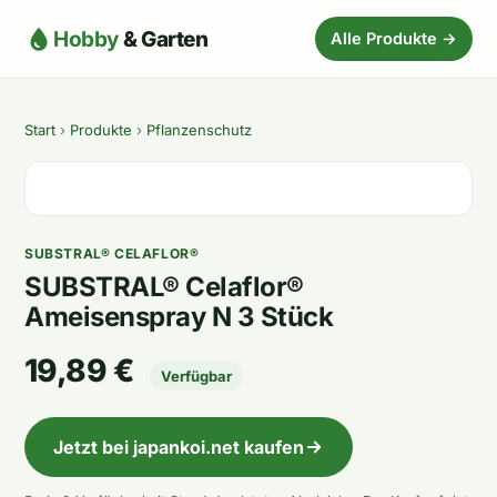
Hobby
& Garten
Alle Produkte →
Start
›
Produkte
›
Pflanzenschutz
SUBSTRAL® CELAFLOR®
SUBSTRAL® Celaflor®
Ameisenspray N 3 Stück
19,89 €
Verfügbar
Jetzt bei japankoi.net kaufen