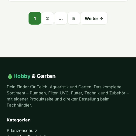
Seitennummerierung
1
2
…
5
Weiter →
der
Beiträge
Hobby
& Garten
Dein Finder für Teich, Aquaristik und Garten. Das komplette
Sortiment – Pumpen, Filter, UVC, Futter, Technik und Zubehör –
mit eigener Produktseite und direkter Bestellung beim
Fachhändler.
Kategorien
Pflanzenschutz