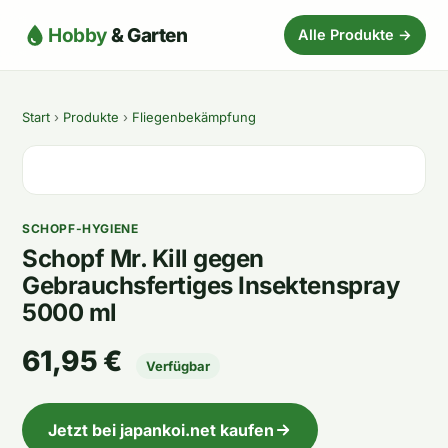
Hobby
& Garten
Alle Produkte →
Start
›
Produkte
›
Fliegenbekämpfung
SCHOPF-HYGIENE
Schopf Mr. Kill gegen
Gebrauchsfertiges Insektenspray
5000 ml
61,95 €
Verfügbar
Jetzt bei japankoi.net kaufen