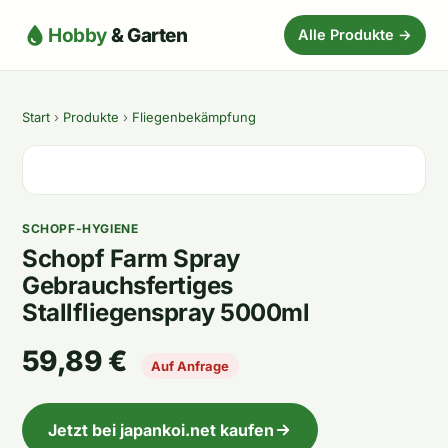
Hobby
& Garten
Alle Produkte →
Start
›
Produkte
›
Fliegenbekämpfung
SCHOPF-HYGIENE
Schopf Farm Spray
Gebrauchsfertiges
Stallfliegenspray 5000ml
59,89 €
Auf Anfrage
Jetzt bei japankoi.net kaufen