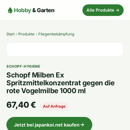
Hobby
& Garten
Alle Produkte →
Start
›
Produkte
›
Fliegenbekämpfung
SCHOPF-HYGIENE
Schopf Milben Ex
Spritzmittelkonzentrat gegen die
rote Vogelmilbe 1000 ml
67,40 €
Auf Anfrage
Jetzt bei japankoi.net kaufen