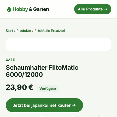
Hobby
& Garten
Alle Produkte →
Start
›
Produkte
›
FiltoMatic Ersatzteile
OASE
Schaumhalter FiltoMatic
6000/12000
23,90 €
Verfügbar
Jetzt bei japankoi.net kaufen