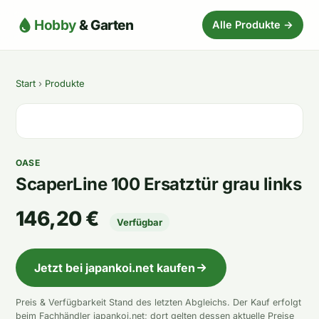
Hobby
& Garten
Alle Produkte →
Start
›
Produkte
OASE
ScaperLine 100 Ersatztür grau links
146,20 €
Verfügbar
Jetzt bei japankoi.net kaufen
Preis & Verfügbarkeit Stand des letzten Abgleichs. Der Kauf erfolgt
beim Fachhändler japankoi.net; dort gelten dessen aktuelle Preise