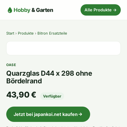
Hobby
& Garten
Alle Produkte →
Start
›
Produkte
›
Bitron Ersatzteile
OASE
Quarzglas D44 x 298 ohne
Bördelrand
43,90 €
Verfügbar
Jetzt bei japankoi.net kaufen