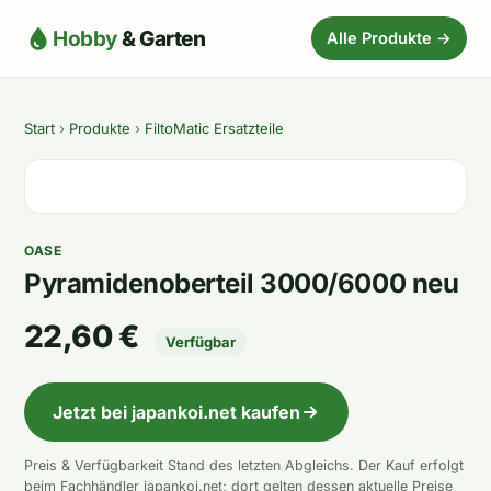
Hobby
& Garten
Alle Produkte →
Start
›
Produkte
›
FiltoMatic Ersatzteile
OASE
Pyramidenoberteil 3000/6000 neu
22,60 €
Verfügbar
Jetzt bei japankoi.net kaufen
Preis & Verfügbarkeit Stand des letzten Abgleichs. Der Kauf erfolgt
beim Fachhändler japankoi.net; dort gelten dessen aktuelle Preise