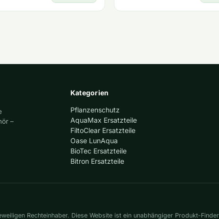
Kategorien
Pflanzenschutz
e
AquaMax Ersatzteile
hör –
FiltoClear Ersatzteile
Oase LunAqua
BioTec Ersatzteile
Bitron Ersatzteile
eiligen Rechteinhaber. Diese Website ist ein unabhängiger Produkt-Finder