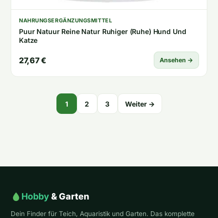
NAHRUNGSERGÄNZUNGSMITTEL
Puur Natuur Reine Natur Ruhiger (Ruhe) Hund Und
Katze
27,67 €
Ansehen →
Seitennummerierung
1
2
3
Weiter →
der
Beiträge
Hobby
& Garten
Dein Finder für Teich, Aquaristik und Garten. Das komplette