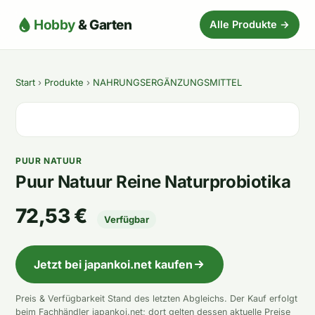
Hobby
& Garten
Alle Produkte →
Start
›
Produkte
›
NAHRUNGSERGÄNZUNGSMITTEL
PUUR NATUUR
Puur Natuur Reine Naturprobiotika
72,53 €
Verfügbar
Jetzt bei japankoi.net kaufen
Preis & Verfügbarkeit Stand des letzten Abgleichs. Der Kauf erfolgt
beim Fachhändler japankoi.net; dort gelten dessen aktuelle Preise