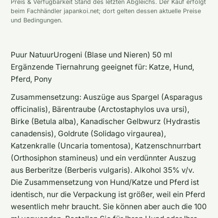
Preis & Verfügbarkeit Stand des letzten Abgleichs. Der Kauf erfolgt
beim Fachhändler japankoi.net; dort gelten dessen aktuelle Preise
und Bedingungen.
Puur NatuurUrogeni (Blase und Nieren) 50 ml
Ergänzende Tiernahrung geeignet für: Katze, Hund,
Pferd, Pony
Zusammensetzung: Auszüge aus Spargel (Asparagus
officinalis), Bärentraube (Arctostaphylos uva ursi),
Birke (Betula alba), Kanadischer Gelbwurz (Hydrastis
canadensis), Goldrute (Solidago virgaurea),
Katzenkralle (Uncaria tomentosa), Katzenschnurrbart
(Orthosiphon stamineus) und ein verdünnter Auszug
aus Berberitze (Berberis vulgaris). Alkohol 35% v/v.
Die Zusammensetzung von Hund/Katze und Pferd ist
identisch, nur die Verpackung ist größer, weil ein Pferd
wesentlich mehr braucht. Sie können aber auch die 100