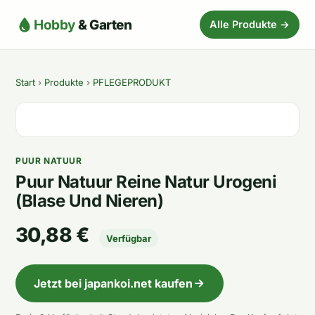
Hobby
& Garten
Alle Produkte →
Start
›
Produkte
›
PFLEGEPRODUKT
PUUR NATUUR
Puur Natuur Reine Natur Urogeni
(Blase Und Nieren)
30,88 €
Verfügbar
Jetzt bei japankoi.net kaufen