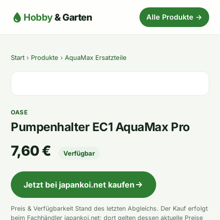
Hobby
& Garten
Alle Produkte →
Start
›
Produkte
›
AquaMax Ersatzteile
OASE
Pumpenhalter EC1 AquaMax Pro
7,60 €
Verfügbar
Jetzt bei japankoi.net kaufen
Preis & Verfügbarkeit Stand des letzten Abgleichs. Der Kauf erfolgt
beim Fachhändler japankoi.net; dort gelten dessen aktuelle Preise