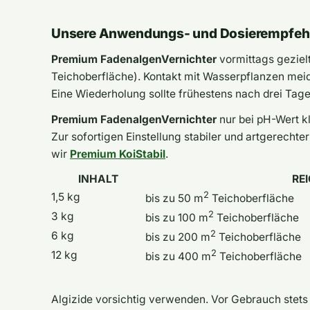
Unsere Anwendungs- und Dosierempfeh
Premium FadenalgenVernichter
vormittags geziel
Teichoberfläche). Kontakt mit Wasserpflanzen me
Eine Wiederholung sollte frühestens nach drei Tage
Premium FadenalgenVernichter
nur bei pH-Wert k
Zur sofortigen Einstellung stabiler und artgerech
wir
Premium KoiStabil
.
INHALT
RE
2
1,5 kg
bis zu 50 m
Teichoberfläche
2
3 kg
bis zu 100 m
Teichoberfläche
2
6 kg
bis zu 200 m
Teichoberfläche
2
12 kg
bis zu 400 m
Teichoberfläche
Algizide vorsichtig verwenden. Vor Gebrauch stets 