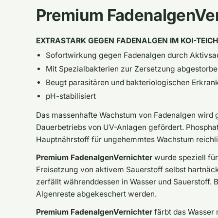
Premium FadenalgenVer
EXTRASTARK GEGEN FADENALGEN IM KOI-TEIC
Sofortwirkung gegen Fadenalgen durch Aktivsau
Mit Spezialbakterien zur Zersetzung abgestorb
Beugt parasitären und bakteriologischen Erkra
pH-stabilisiert
Das massenhafte Wachstum von Fadenalgen wird ge
Dauerbetriebs von UV-Anlagen gefördert. Phosphat
Hauptnährstoff für ungehemmtes Wachstum reichli
Premium FadenalgenVernichter
wurde speziell für
Freisetzung von aktivem Sauerstoff selbst hartnäc
zerfällt währenddessen in Wasser und Sauerstoff.
Algenreste abgekeschert werden.
Premium FadenalgenVernichter
färbt das Wasser n