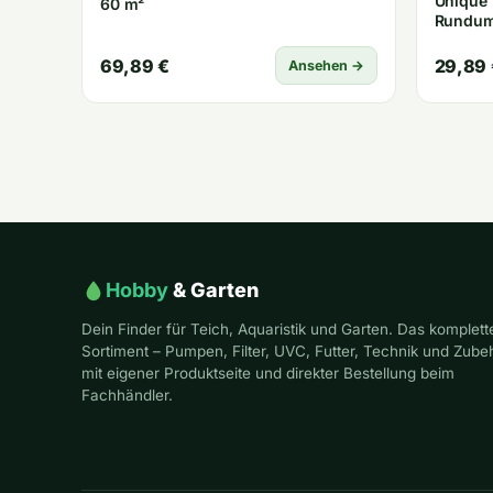
Unique 
60 m²
Rundum
69,89 €
29,89 
Ansehen →
Hobby
& Garten
Dein Finder für Teich, Aquaristik und Garten. Das komplett
Sortiment – Pumpen, Filter, UVC, Futter, Technik und Zube
mit eigener Produktseite und direkter Bestellung beim
Fachhändler.