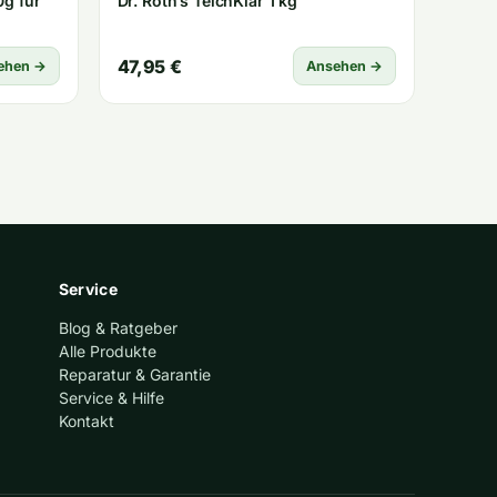
0g für
Dr. Roth’s TeichKlar 1 kg
47,95 €
ehen →
Ansehen →
Service
Blog & Ratgeber
Alle Produkte
Reparatur & Garantie
Service & Hilfe
Kontakt