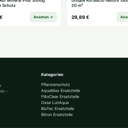
Koi Mineral Plus 3000g
Unique Koi Bacto Nature 100
 Schutz
20 m²
€
29,89 €
Ansehen →
Ans
Kategorien
Pflanzenschutz
e
AquaMax Ersatzteile
hör –
FiltoClear Ersatzteile
Oase LunAqua
BioTec Ersatzteile
Bitron Ersatzteile