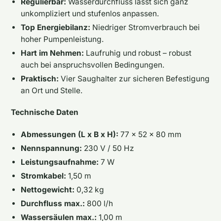
Regulierbar:
Wasserdurchfluss lässt sich ganz
unkompliziert und stufenlos anpassen.
Top Energiebilanz:
Niedriger Stromverbrauch bei
hoher Pumpenleistung.
Hart im Nehmen:
Laufruhig und robust – robust
auch bei anspruchsvollen Bedingungen.
Praktisch:
Vier Saughalter zur sicheren Befestigung
an Ort und Stelle.
Technische Daten
Abmessungen (L x B x H):
77 x 52 x 80 mm
Nennspannung:
230 V / 50 Hz
Leistungsaufnahme:
7 W
Stromkabel:
1,50 m
Nettogewicht:
0,32 kg
Durchfluss max.:
800 l/h
Wassersäulen max.:
1,00 m