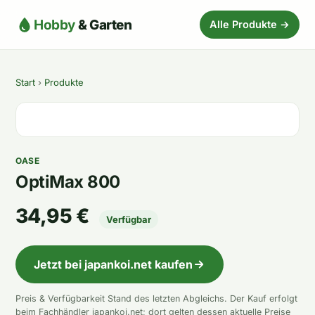
Hobby
& Garten
Alle Produkte →
Start
›
Produkte
OASE
OptiMax 800
34,95 €
Verfügbar
Jetzt bei japankoi.net kaufen
Preis & Verfügbarkeit Stand des letzten Abgleichs. Der Kauf erfolgt
beim Fachhändler japankoi.net; dort gelten dessen aktuelle Preise