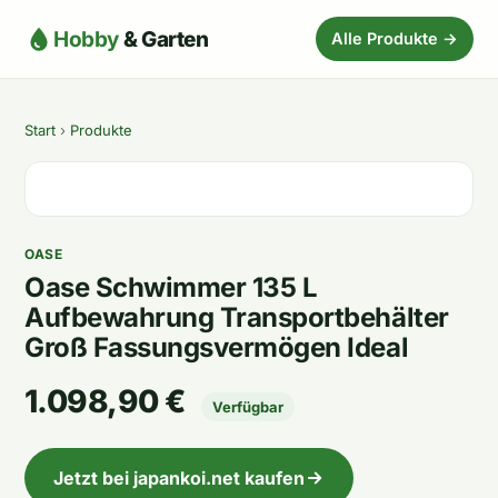
Hobby
& Garten
Alle Produkte →
Start
›
Produkte
OASE
Oase Schwimmer 135 L
Aufbewahrung Transportbehälter
Groß Fassungsvermögen Ideal
1.098,90 €
Verfügbar
Jetzt bei japankoi.net kaufen