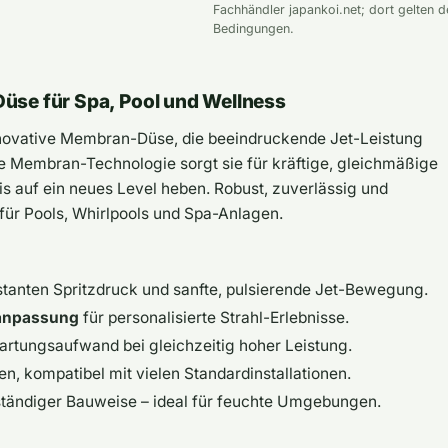
Fachhändler japankoi.net; dort gelten d
Bedingungen.
üse für Spa, Pool und Wellness
novative Membran-Düse, die beeindruckende Jet-Leistung
e Membran-Technologie sorgt sie für kräftige, gleichmäßige
is auf ein neues Level heben. Robust, zuverlässig und
g für Pools, Whirlpools und Spa-Anlagen.
tan­ten Spritzdruck und sanfte, pulsierende Jet-Bewegung.
anpassung
für personalisierte Strahl-Erlebnisse.
artungsaufwand bei gleichzeitig hoher Leistung.
 kompatibel mit vielen Standardinstallationen.
tändiger Bauweise – ideal für feuchte Umgebungen.