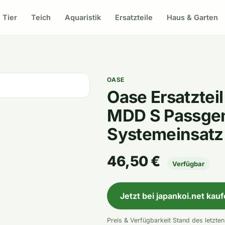
Tier
Teich
Aquaristik
Ersatzteile
Haus & Garten
OASE
Oase Ersatztei
MDD S Passgen
Systemeinsatz
46,50 €
Verfügbar
Jetzt bei japankoi.net kau
Preis & Verfügbarkeit Stand des letzte