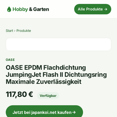
Hobby
& Garten
Alle Produkte →
Start
›
Produkte
OASE
OASE EPDM Flachdichtung
JumpingJet Flash II Dichtungsring
Maximale Zuverlässigkeit
117,80 €
Verfügbar
Jetzt bei japankoi.net kaufen