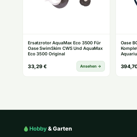
Ersatzrotor AquaMax Eco 3500 Für
Oase BG
Oase SwimSkim CWS Und AquaMax
Komplet
Eco 3500 Original
Aquariu
33,29 €
394,70
Ansehen →
Hobby
& Garten