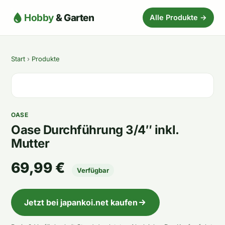
Hobby
& Garten
Alle Produkte →
Start
›
Produkte
OASE
Oase Durchführung 3/4″ inkl.
Mutter
69,99 €
Verfügbar
Jetzt bei japankoi.net kaufen