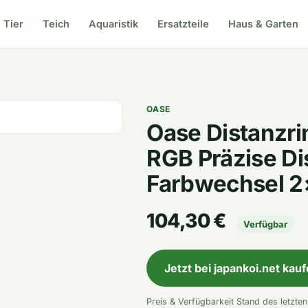
Tier
Teich
Aquaristik
Ersatzteile
Haus & Garten
OASE
Oase Distanzr
RGB Präzise D
Farbwechsel 2
104,30 €
Verfügbar
Jetzt bei japankoi.net kau
Preis & Verfügbarkeit Stand des letzte