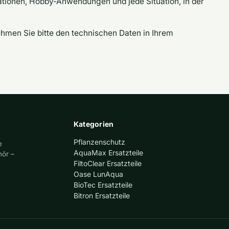
lationen, Hobby-Anwendungen und jede Situation, in der
hmen Sie bitte den technischen Daten in Ihrem
Kategorien
Pflanzenschutz
e
AquaMax Ersatzteile
hör –
FiltoClear Ersatzteile
Oase LunAqua
BioTec Ersatzteile
Bitron Ersatzteile