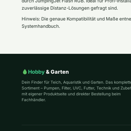
durch JumpingJet Flash RGB. Ideal für Profi-Instal
zuverlässige Distanz-Lösungen gefragt sind.
Hinweis: Die genaue Kompatibilität und Maße entne
Systemhandbuch.
Hobby
& Garten
Dein Finder für Teich, Aquaristik und Garten. Das komplett
Sortiment – Pumpen, Filter, UVC, Futter, Technik und Zube
mit eigener Produktseite und direkter Bestellung beim
Fachhändler.