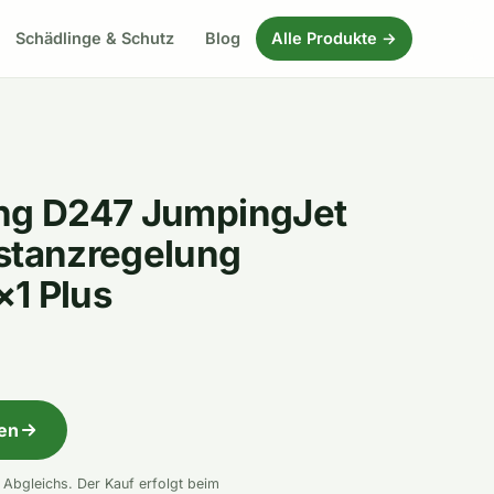
Schädlinge & Schutz
Blog
Alle Produkte →
ing D247 JumpingJet
istanzregelung
×1 Plus
fen
n Abgleichs. Der Kauf erfolgt beim