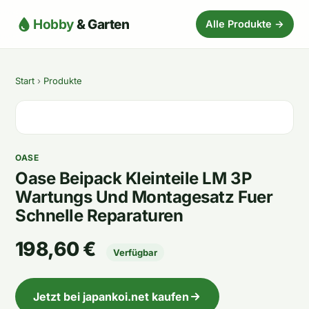
Hobby
& Garten
Alle Produkte →
Start
›
Produkte
OASE
Oase Beipack Kleinteile LM 3P
Wartungs Und Montagesatz Fuer
Schnelle Reparaturen
198,60 €
Verfügbar
Jetzt bei japankoi.net kaufen