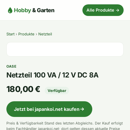
Hobby
& Garten
Alle Produkte →
Start
›
Produkte
›
Netzteil
OASE
Netzteil 100 VA / 12 V DC 8A
180,00 €
Verfügbar
Jetzt bei japankoi.net kaufen
Preis & Verfügbarkeit Stand des letzten Abgleichs. Der Kauf erfolgt
beim Fachhändler japankoi.net; dort gelten dessen aktuelle Preise