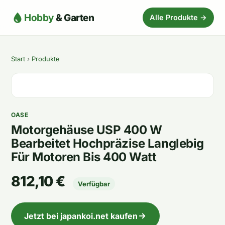
Hobby
& Garten
Alle Produkte →
Start
›
Produkte
OASE
Motorgehäuse USP 400 W
Bearbeitet Hochpräzise Langlebig
Für Motoren Bis 400 Watt
812,10 €
Verfügbar
Jetzt bei japankoi.net kaufen