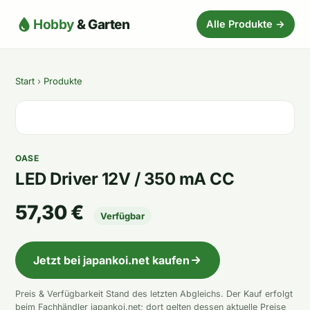
Hobby
& Garten
Alle Produkte →
Start
›
Produkte
OASE
LED Driver 12V / 350 mA CC
57,30 €
Verfügbar
Jetzt bei japankoi.net kaufen
Preis & Verfügbarkeit Stand des letzten Abgleichs. Der Kauf erfolgt
beim Fachhändler japankoi.net; dort gelten dessen aktuelle Preise