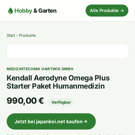
Hobby
& Garten
Alle Produkte →
Start
›
Produkte
MEDIZINTECHNIK HARTWIG GMBH
Kendall Aerodyne Omega Plus
Starter Paket Humanmedizin
990,00 €
Verfügbar
Jetzt bei japankoi.net kaufen