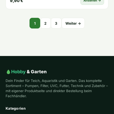
9,90 €
Ansehen →
Seitennummerierung
1
2
3
Weiter →
der
Beiträge
Hobby
& Garten
Dein Finder für Teich, Aquaristik und Garten. Das komplette
Sortiment – Pumpen, Filter, UVC, Futter, Technik und Zubehör –
mit eigener Produktseite und direkter Bestellung beim
Fachhändler.
Kategorien