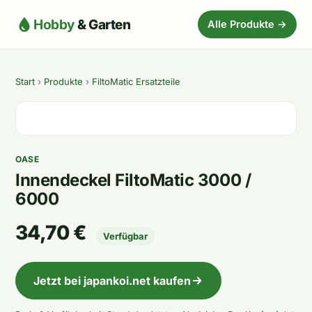
Hobby
& Garten
Alle Produkte →
Start
›
Produkte
›
FiltoMatic Ersatzteile
OASE
Innendeckel FiltoMatic 3000 /
6000
34,70 €
Verfügbar
Jetzt bei japankoi.net kaufen