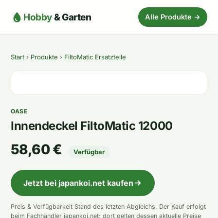
Hobby
& Garten
Alle Produkte →
Start
›
Produkte
›
FiltoMatic Ersatzteile
OASE
Innendeckel FiltoMatic 12000
58,60 €
Verfügbar
Jetzt bei japankoi.net kaufen
Preis & Verfügbarkeit Stand des letzten Abgleichs. Der Kauf erfolgt
beim Fachhändler japankoi.net; dort gelten dessen aktuelle Preise