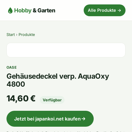
Hobby
& Garten
Alle Produkte →
Start
›
Produkte
OASE
Gehäusedeckel verp. AquaOxy
4800
14,60 €
Verfügbar
Jetzt bei japankoi.net kaufen