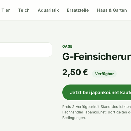
Tier
Teich
Aquaristik
Ersatzteile
Haus & Garten
OASE
G-Feinsicherun
2,50 €
Verfügbar
Jetzt bei japankoi.net kau
Preis & Verfügbarkeit Stand des letzte
Fachhändler japankoi.net; dort gelten d
Bedingungen.