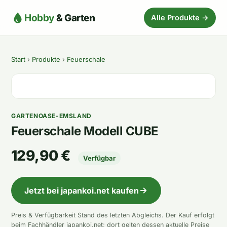
Hobby
& Garten
Alle Produkte →
Start
›
Produkte
›
Feuerschale
GARTENOASE-EMSLAND
Feuerschale Modell CUBE
129,90 €
Verfügbar
Jetzt bei japankoi.net kaufen
Preis & Verfügbarkeit Stand des letzten Abgleichs. Der Kauf erfolgt
beim Fachhändler japankoi.net; dort gelten dessen aktuelle Preise