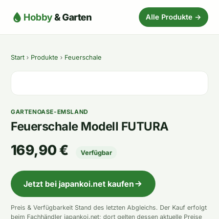
Hobby
& Garten
Alle Produkte →
Start
›
Produkte
›
Feuerschale
GARTENOASE-EMSLAND
Feuerschale Modell FUTURA
169,90 €
Verfügbar
Jetzt bei japankoi.net kaufen
Preis & Verfügbarkeit Stand des letzten Abgleichs. Der Kauf erfolgt
beim Fachhändler japankoi.net; dort gelten dessen aktuelle Preise