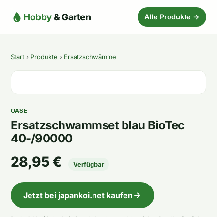
Hobby
& Garten
Alle Produkte →
Start
›
Produkte
›
Ersatzschwämme
OASE
Ersatzschwammset blau BioTec
40-/90000
28,95 €
Verfügbar
Jetzt bei japankoi.net kaufen