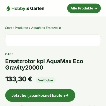
Hobby
& Garten
Alle Produkte →
Start
›
Produkte
›
AquaMax Ersatzteile
OASE
Ersatzrotor kpl AquaMax Eco
Gravity20000
133,30 €
Verfügbar
Jetzt bei japankoi.net kaufen